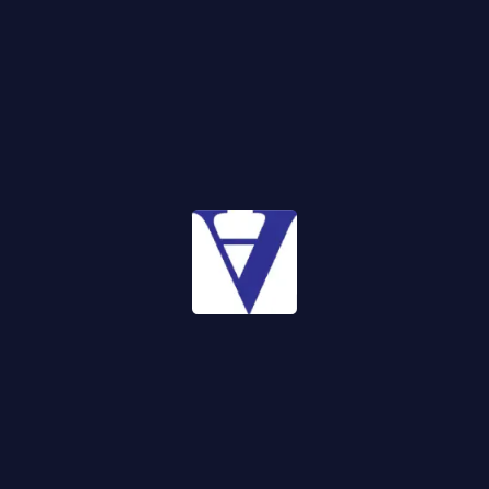
Özellikler
6/8 Silindir 56 Pin.
FATİH CAD. NO:226 1 SAN.SİT MERSİNLİ MAH. KONAK İZMİR
Harita
+90 232 433 53 92
+902324335392
info@aldesa.com.tr