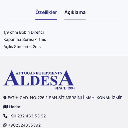
Özellikler
Açıklama
1,9 ohm Bobin Direnci
Kapanma Süresi < 1ms
Açılış Süreleri < 2ms.
FATİH CAD. NO:226 1 SAN.SİT MERSİNLİ MAH. KONAK İZMİR
Harita
+90 232 433 53 92
+902324335392