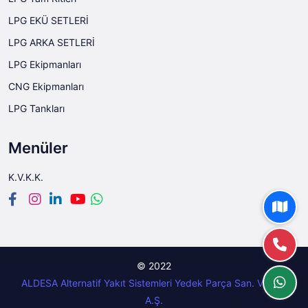
LPG EKÜ SETLERİ
LPG ARKA SETLERİ
LPG Ekipmanları
CNG Ekipmanları
LPG Tankları
Menüler
K.V.K.K.
© 2022
ALDESA Alternatif Yakıt Sistemleri Yedek Parça San. Ve Tic.
A.Ş.